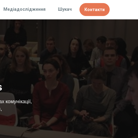
Медіадослідження
Шукач
Контакти
s
х комунікації,
,