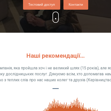
Тестовий доступ
Контакти
Наші рекомендації...
мпанія, яка пройшла хоч і не великий шлях (15 років), але я
нку дослідницьких послуг. Дякуємо всім, хто допомагав н
о з теплих слів про нас наших колег та друзів (Керівництво