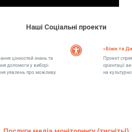
Наші Соціальні проекти
«Біжи та Д
ання цінностей знань та
Проект спрям
ання допомоги у виборі
орієнтації ве
ння уявлень про можливу
на культурн
Послуги медіа моніторингу (тисніть!)