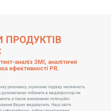
 ПРОДУКТІВ
:
тент-аналіз ЗМІ, аналітичні
нка ефективності PR.
ку резонансу, оцінюємо подієву насиченість
и допомагаємо побачити в медіапросторі як
оменти, а також визначаємо потенційні
ування Ваших медіазусиль. Наші звіти
інфографікою, добре структуровані.