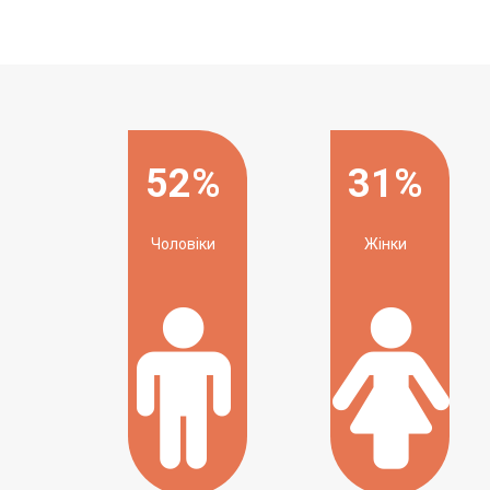
52%
31%
Чоловіки
Жінки