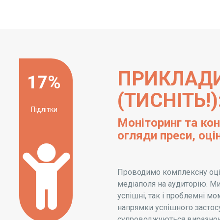
ПРИКЛАДИ
17%
(ТИСНІТЬ!)
Підлітки
Моніторинг та кон
огляди преси, оці
Проводимо комплексну оцін
медіаполя на аудиторію. М
успішні, так і проблемні м
напрямки успішного застос
супроводжуються виразною 