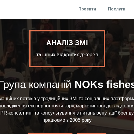
Проекти
Послуги
АНАЛІЗ ЗМІ
та інших відкритих джерел
Група компаній
NOKs fishe
аційних потоків у традиційних ЗМІ та соціальних платформа
дослідження експерної точки зору, маркетингові дослідження
PR-консалтинг та консультування з питань репутації бренду
працюємо з 2005 року