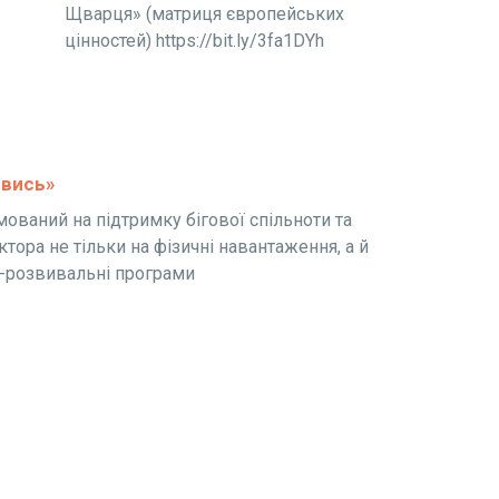
Щварця» (матриця європейських
цінностей) https://bit.ly/3fa1DYh
ивись»
ований на підтримку бігової спільноти та
ктора не тільки на фізичні навантаження, а й
о-розвивальні програми